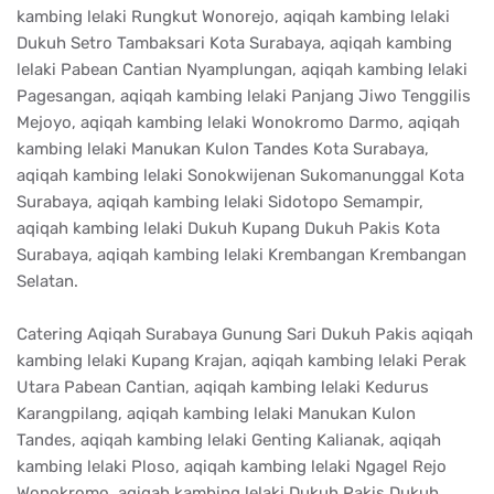
kambing lelaki Rungkut Wonorejo, aqiqah kambing lelaki
Dukuh Setro Tambaksari Kota Surabaya, aqiqah kambing
lelaki Pabean Cantian Nyamplungan, aqiqah kambing lelaki
Pagesangan, aqiqah kambing lelaki Panjang Jiwo Tenggilis
Mejoyo, aqiqah kambing lelaki Wonokromo Darmo, aqiqah
kambing lelaki Manukan Kulon Tandes Kota Surabaya,
aqiqah kambing lelaki Sonokwijenan Sukomanunggal Kota
Surabaya, aqiqah kambing lelaki Sidotopo Semampir,
aqiqah kambing lelaki Dukuh Kupang Dukuh Pakis Kota
Surabaya, aqiqah kambing lelaki Krembangan Krembangan
Selatan.
Catering Aqiqah Surabaya Gunung Sari Dukuh Pakis aqiqah
kambing lelaki Kupang Krajan, aqiqah kambing lelaki Perak
Utara Pabean Cantian, aqiqah kambing lelaki Kedurus
Karangpilang, aqiqah kambing lelaki Manukan Kulon
Tandes, aqiqah kambing lelaki Genting Kalianak, aqiqah
kambing lelaki Ploso, aqiqah kambing lelaki Ngagel Rejo
Wonokromo, aqiqah kambing lelaki Dukuh Pakis Dukuh