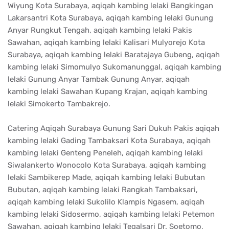
Wiyung Kota Surabaya, aqiqah kambing lelaki Bangkingan
Lakarsantri Kota Surabaya, aqiqah kambing lelaki Gunung
Anyar Rungkut Tengah, aqiqah kambing lelaki Pakis
Sawahan, aqiqah kambing lelaki Kalisari Mulyorejo Kota
Surabaya, aqiqah kambing lelaki Baratajaya Gubeng, aqiqah
kambing lelaki Simomulyo Sukomanunggal, aqiqah kambing
lelaki Gunung Anyar Tambak Gunung Anyar, aqiqah
kambing lelaki Sawahan Kupang Krajan, aqiqah kambing
lelaki Simokerto Tambakrejo.
Catering Aqiqah Surabaya Gunung Sari Dukuh Pakis aqiqah
kambing lelaki Gading Tambaksari Kota Surabaya, aqiqah
kambing lelaki Genteng Peneleh, aqiqah kambing lelaki
Siwalankerto Wonocolo Kota Surabaya, aqiqah kambing
lelaki Sambikerep Made, aqiqah kambing lelaki Bubutan
Bubutan, aqiqah kambing lelaki Rangkah Tambaksari,
aqiqah kambing lelaki Sukolilo Klampis Ngasem, aqiqah
kambing lelaki Sidosermo, aqiqah kambing lelaki Petemon
Sawahan, aqiqah kambing lelaki Tegalsari Dr. Soetomo,