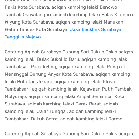
Pakis Kota Surabaya, aqiqah kambing lelaki Benowo
Tambak Osowilangun, aqiqah kambing lelaki Balas Klumprik
Wiyung Kota Surabaya, aqiqah kambing lelaki Manukan
Wetan Tandes Kota Surabaya.
Jasa Backlink Surabaya
Tenggilis Mejoyo
Catering Aqiqah Surabaya Gunung Sari Dukuh Pakis aqiqah
kambing lelaki Bulak Sukolilo Baru, aqiqah kambing lelaki
Tambaksari Pacarkeling, aqiqah kambing lelaki Rungkut
Menanggal Gunung Anyar Kota Surabaya, aqiqah kambing
lelaki Bubutan Jepara, aqiqah kambing lelaki Ploso
Tambaksari, aqiqah kambing lelaki Kejawaan Putih Tambak
Mulyorejo, aqiqah kambing lelaki Ampel Semampir Kota
Surabaya, aqiqah kambing lelaki Perak Barat, aqiqah
kambing lelaki Jajar Tunggal, aqiqah kambing lelaki
Tambaksari Dukuh Setro, aqiqah kambing lelaki Darmo.
Catering Aqiqah Surabaya Gunung Sari Dukuh Pakis aqiqah