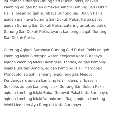
istiqomah sidoarjo Gunung Sari Dukuh Pakis, apakah
kambing aqiqah boleh dimakan sendiri Gunung Sari Dukuh
Pakis, pesan aqiqah surabaya Gunung Sari Dukuh Pakis,
aqiqah aren jaya Gunung Sari Dukuh Pakis, harga paket
aqiqah Gunung Sari Dukuh Pakis, catering untuk aqiqah di
Gunung Sari Dukuh Pakis, syarat kambing aqiqah Gunung
Sari Dukuh Pakis.
Catering Aqiqah Surabaya Gunung Sari Dukuh Pakis aqiqah
kambing lelaki Sidotopo Wetan Kenjeran Kota Surabaya,
aqiqah kambing lelaki Balongsari Tandes, aqiqah kambing
lelaki Bubutan Gundih, aqiqah kambing lelaki Margorejo
Wonocolo, aqiqah kambing lelaki Tenggilis Mejoyo
Kendangsari, aqiqah kambing lelaki Klampis Ngasem
Sukolilo, aqiqah kambing lelaki Gunung Sari Dukuh Pakis,
aqiqah kambing lelaki Babat Jerawat Pakal Kota Surabaya,
aqiqah kambing lelaki Wonokromo Jagir, aqiqah kambing
lelaki Medokan Ayu Rungkut Kota Surabaya.