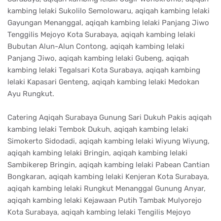
kambing lelaki Sukolilo Semolowaru, aqiqah kambing lelaki
Gayungan Menanggal, aqiqah kambing lelaki Panjang Jiwo
Tenggilis Mejoyo Kota Surabaya, aqiqah kambing lelaki
Bubutan Alun-Alun Contong, aqiqah kambing lelaki
Panjang Jiwo, aqiqah kambing lelaki Gubeng, aqiqah
kambing lelaki Tegalsari Kota Surabaya, aqiqah kambing
lelaki Kapasari Genteng, aqiqah kambing lelaki Medokan
Ayu Rungkut.
Catering Aqiqah Surabaya Gunung Sari Dukuh Pakis aqiqah
kambing lelaki Tembok Dukuh, aqiqah kambing lelaki
Simokerto Sidodadi, aqiqah kambing lelaki Wiyung Wiyung,
aqiqah kambing lelaki Bringin, aqiqah kambing lelaki
Sambikerep Bringin, aqiqah kambing lelaki Pabean Cantian
Bongkaran, aqiqah kambing lelaki Kenjeran Kota Surabaya,
aqiqah kambing lelaki Rungkut Menanggal Gunung Anyar,
aqiqah kambing lelaki Kejawaan Putih Tambak Mulyorejo
Kota Surabaya, aqiqah kambing lelaki Tengilis Mejoyo